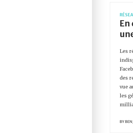
RÉSEA
En 
une
Les r
indis
Faceb
des r
vue a
les g
milli
BY
BEN