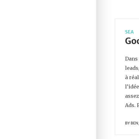
SEA
Goo
Dans 
leads
à réa
l’idé
assez
Ads. 
BY
BEN