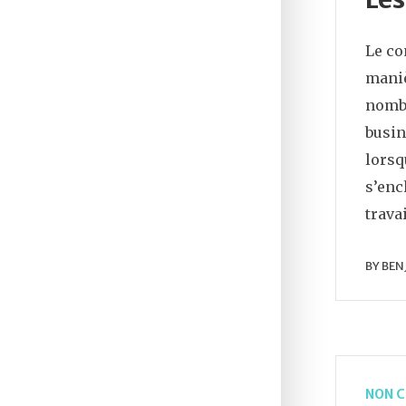
Le co
maniè
nombr
busin
lorsq
s’enc
trava
BY
BEN
NON C