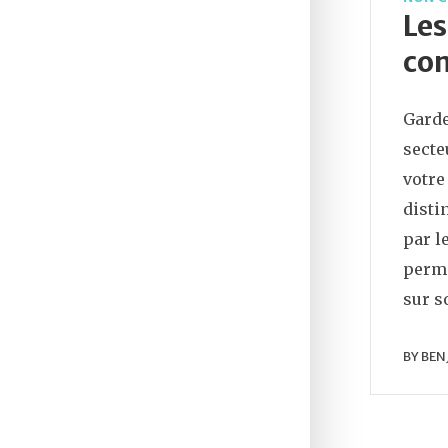
Les
con
Garde
secte
votre
disti
par l
perme
sur 
BY
BEN