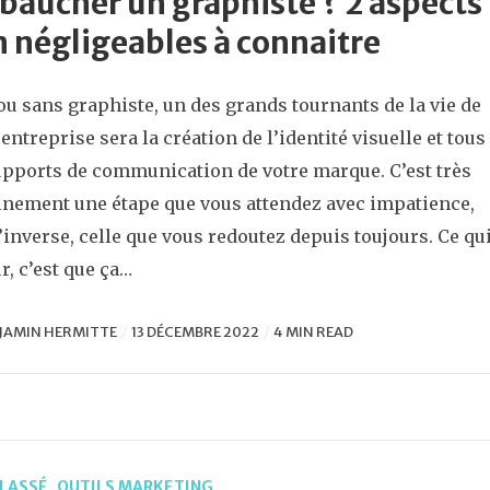
aucher un graphiste ? 2 aspects
 négligeables à connaitre
ou sans graphiste, un des grands tournants de la vie de
 entreprise sera la création de l’identité visuelle et tous
upports de communication de votre marque. C’est très
inement une étape que vous attendez avec impatience,
l’inverse, celle que vous redoutez depuis toujours. Ce qu
ûr, c’est que ça…
JAMIN HERMITTE
13 DÉCEMBRE 2022
4 MIN READ
LASSÉ
,
OUTILS MARKETING