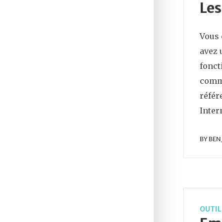
Les
Vous 
avez 
fonct
comme
référ
Inter
BY
BEN
OUTIL