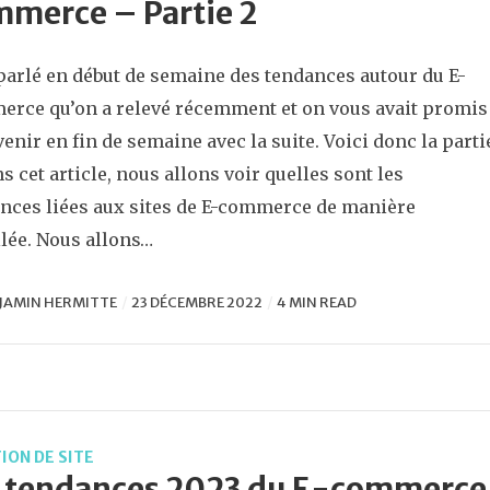
merce – Partie 2
parlé en début de semaine des tendances autour du E-
rce qu’on a relevé récemment et on vous avait promis
venir en fin de semaine avec la suite. Voici donc la parti
ns cet article, nous allons voir quelles sont les
nces liées aux sites de E-commerce de manière
llée. Nous allons…
JAMIN HERMITTE
23 DÉCEMBRE 2022
4 MIN READ
ION DE SITE
s tendances 2023 du E-commerce