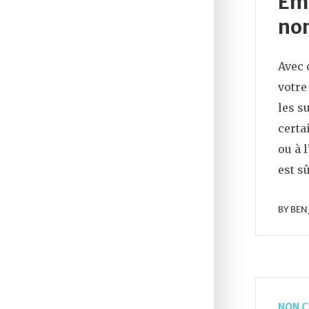
Emb
non
Avec 
votre
les s
certa
ou à 
est s
BY
BEN
NON C