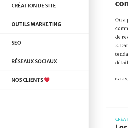
com
CRÉATION DE SITE
On a 
OUTILS MARKETING
comme
de re
SEO
2. Da
tenda
RÉSEAUX SOCIAUX
détai
BY
BEN
NOS CLIENTS
CRÉAT
Le