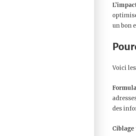
L’impact
optimise
un bon e
Pour
Voici le
Formulai
adresses
des inf
Ciblage 