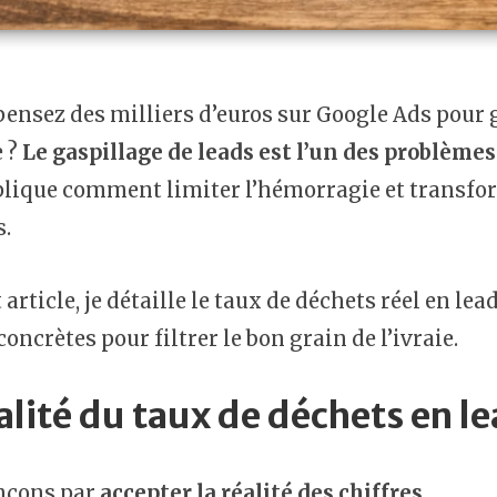
ensez des milliers d’euros sur Google Ads pour g
e ?
Le gaspillage de leads est l’un des problèmes
plique comment limiter l’hémorragie et transfo
s.
article, je détaille le taux de déchets réel en lea
concrètes pour filtrer le bon grain de l’ivraie.
alité du taux de déchets en l
çons par
accepter la réalité des chiffres
.