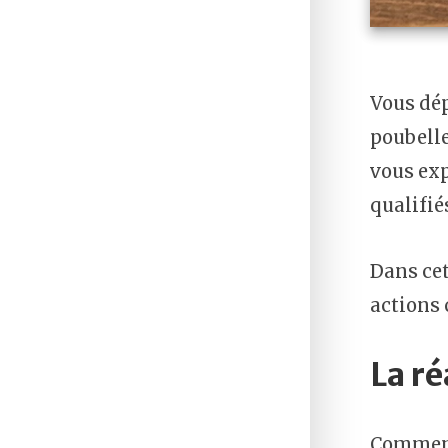
Vous dép
poubell
vous ex
qualifié
Dans cet 
actions 
La ré
Commen