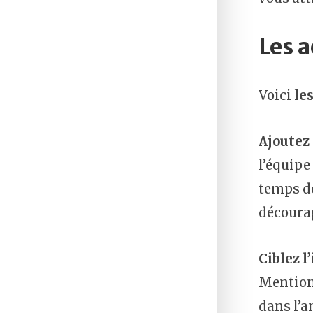
Les a
Voici
le
Ajoutez
l’équipe
temps d
décourag
Ciblez 
Mentionn
dans l’a