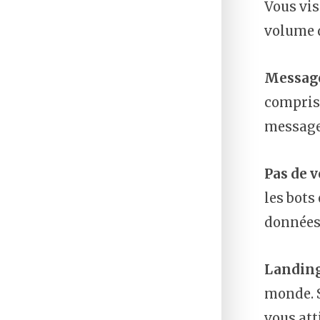
Vous vis
volume d
Message
compris 
message 
Pas de v
les bots
données 
Landing
monde. S
vous att