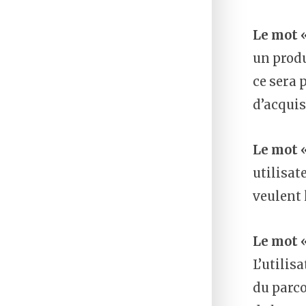
Le mot «
un produ
ce sera 
d’acquis
Le mot 
utilisat
veulent 
Le mot 
L’utilis
du parco