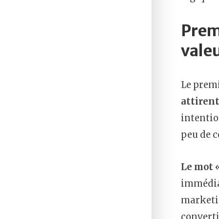
Premi
vale
Le prem
attirent
intentio
peu de c
Le mot «
immédiat
marketin
converti