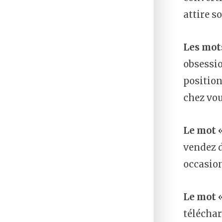
attire s
Les mots
obsessio
position
chez vou
Le mot 
vendez d
occasion
Le mot 
téléchar