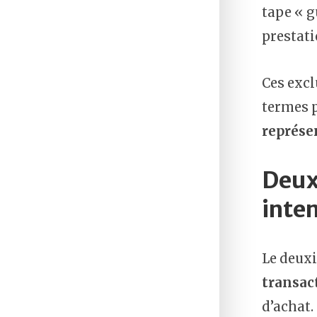
tape « g
prestati
Ces excl
termes p
représen
Deux
inte
Le deux
transac
d’achat.