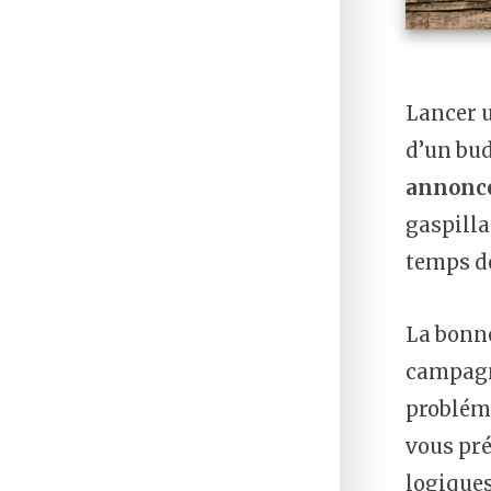
Lancer u
d’un bud
annonce
gaspilla
temps de
La bonne
campagne
probléma
vous pré
logiques