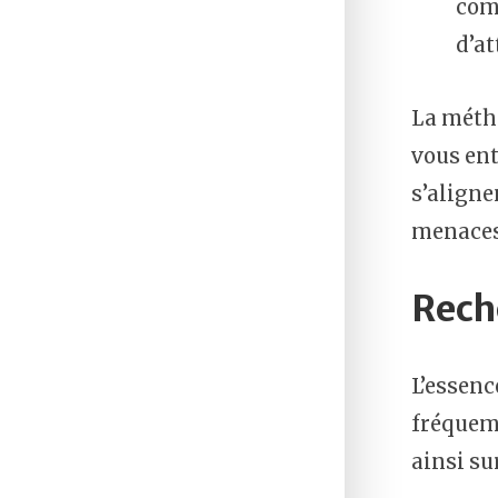
com
d’at
La métho
vous ent
s’aligne
menaces
Rech
L’essenc
fréquemm
ainsi su