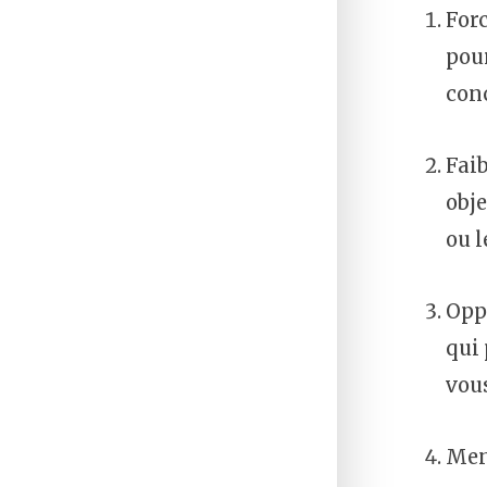
Forc
pour
conc
Faib
obje
ou l
Opp
qui 
vous
Mena