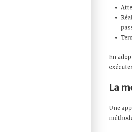
Atte
Réal
pas
Temp
En adopt
exécuter
La m
Une appr
méthode 